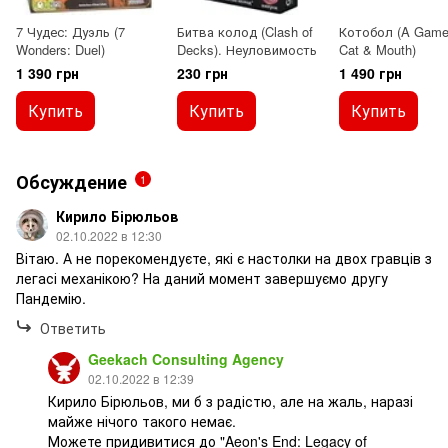
7 Чудес: Дуэль (7
Битва колод (Clash of
Котобол (A Game
Wonders: Duel)
Decks). Неуловимость
Cat & Mouth)
1 390 грн
230 грн
1 490 грн
Купить
Купить
Купить
Обсуждение
1
Кирило Бірюльов
02.10.2022 в 12:30
Вітаю. А не порекомендуєте, які є настолки на двох гравців з
легасі механікою? На даний момент завершуємо другу
Пандемію.
Ответить
Geekach Consulting Agency
02.10.2022 в 12:39
Кирило Бірюльов, ми б з радістю, але на жаль, наразі
майже нічого такого немає.
Можете придивитися до "Aeon's End: Legacy of