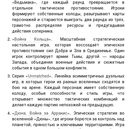
«Ведьмака», где каждый раунд превращается в
отдельное тактическое противостояние. Игроки
формируют собственные колоды, разыгрывают карты
персонажей и стараются выиграть два раунда из трёх,
грамотно распределяя ресурсы и предугадывая
действия соперника.
«
Война Кольца
». Масштабная стратегическая
настольная игра, которая воссоздаёт эпическое
противостояние сил Добра и Зла в Средиземье. Один
игрок контролирует армии Тьмы, другой — народы
Запада, объединяя военные действия и сюжетные
события в одном большом конфликте.
Серия «
Unmatched
». Линейка асимметричных дуэльных
игр, в которых герои из разных вселенных сходятся в
бою на арене. Каждый персонаж имеет собственную
колоду, особые способности и стиль игры, что
открывает множество тактических комбинаций и
делает каждую партию непохожей на предыдущую.
«
Дюна. Война за Арракис
». Эпическая стратегия во
вселенной «Дюны», где игроки борются за контроль над
планетой, пряностью и ключевыми территориями. Игра