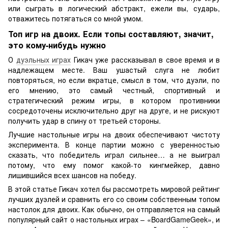
или сыграть в логический абстракт, ежели вы, сударь,
отважитесь потягаться со мной умом.
Топ игр на двоих. Если топы составляют, значит,
это кому-нибудь нужно
О
дуэльных играх
Гикач уже рассказывал в свое время и в
надлежащем месте. Ваш ушастый слуга не любит
повторяться, но если вкратце, смысл в том, что дуэли, по
его мнению, это самый честный, спортивный и
стратегический режим игры, в котором противники
сосредоточены исключительно друг на друге, и не рискуют
получить удар в спину от третьей стороны.
Лучшие настольные игры на двоих обеспечивают чистоту
эксперимента. В конце партии можно с уверенностью
сказать, что победитель играл сильнее… а не выиграл
потому, что ему помог какой-то кингмейкер, давно
лишившийся всех шансов на победу.
В этой статье Гикач хотел бы рассмотреть мировой рейтинг
лучших дуэлей и сравнить его со своим собственным топом
настолок для двоих. Как обычно, он отправляется на самый
популярный сайт о настольных играх – «BoardGameGeek», и