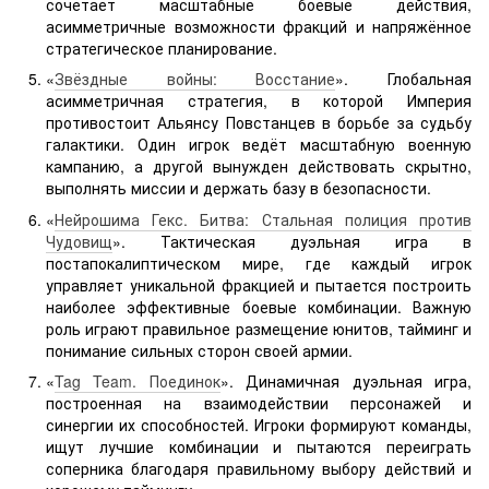
сочетает масштабные боевые действия,
асимметричные возможности фракций и напряжённое
стратегическое планирование.
«
Звёздные войны: Восстание
». Глобальная
асимметричная стратегия, в которой Империя
противостоит Альянсу Повстанцев в борьбе за судьбу
галактики. Один игрок ведёт масштабную военную
кампанию, а другой вынужден действовать скрытно,
выполнять миссии и держать базу в безопасности.
«
Нейрошима Гекс. Битва: Стальная полиция против
Чудовищ
». Тактическая дуэльная игра в
постапокалиптическом мире, где каждый игрок
управляет уникальной фракцией и пытается построить
наиболее эффективные боевые комбинации. Важную
роль играют правильное размещение юнитов, тайминг и
понимание сильных сторон своей армии.
«
Tag Team. Поединок
». Динамичная дуэльная игра,
построенная на взаимодействии персонажей и
синергии их способностей. Игроки формируют команды,
ищут лучшие комбинации и пытаются переиграть
соперника благодаря правильному выбору действий и