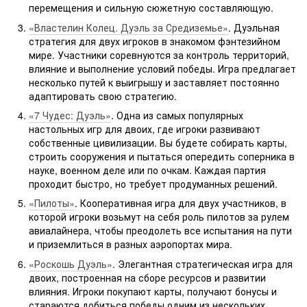
перемещения и сильную сюжетную составляющую.
«Властелин Колец. Дуэль за Средиземье»
. Дуэльная
стратегия для двух игроков в знакомом фэнтезийном
мире. Участники соревнуются за контроль территорий,
влияние и выполнение условий победы. Игра предлагает
несколько путей к выигрышу и заставляет постоянно
адаптировать свою стратегию.
«7 Чудес: Дуэль»
. Одна из самых популярных
настольных игр для двоих, где игроки развивают
собственные цивилизации. Вы будете собирать карты,
строить сооружения и пытаться опередить соперника в
науке, военном деле или по очкам. Каждая партия
проходит быстро, но требует продуманных решений.
«Пилоты»
. Кооперативная игра для двух участников, в
которой игроки возьмут на себя роль пилотов за рулем
авиалайнера, чтобы преодолеть все испытания на пути
и приземлиться в разных аэропортах мира.
«Роскошь Дуэль»
. Элегантная стратегическая игра для
двоих, построенная на сборе ресурсов и развитии
влияния. Игроки покупают карты, получают бонусы и
стараются добиться победы одним из нескольких