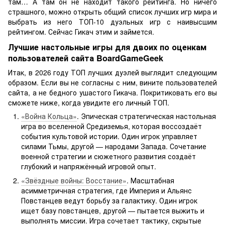
там… А там он не находит такого рейтинга. Но ничего
страшного, можно открыть общий список лучших игр мира и
выбрать из него ТОП-10 дуэльных игр с наивысшим
рейтингом. Сейчас Гикач этим и займется.
Лучшие настольные игры для двоих по оценкам
пользователей сайта BoardGameGeek
Итак, в 2026 году ТОП лучших дуэлей выглядит следующим
образом. Если вы не согласны с ним, вините пользователей
сайта, а не бедного ушастого Гикача. Покритиковать его вы
сможете ниже, когда увидите его личный ТОП.
«Война Кольца»
. Эпическая стратегическая настольная
игра во вселенной Средиземья, которая воссоздаёт
события культовой истории. Один игрок управляет
силами Тьмы, другой — народами Запада. Сочетание
военной стратегии и сюжетного развития создаёт
глубокий и напряжённый игровой опыт.
«Звёздные войны: Восстание»
. Масштабная
асимметричная стратегия, где Империя и Альянс
Повстанцев ведут борьбу за галактику. Один игрок
ищет базу повстанцев, другой — пытается выжить и
выполнять миссии. Игра сочетает тактику, скрытые