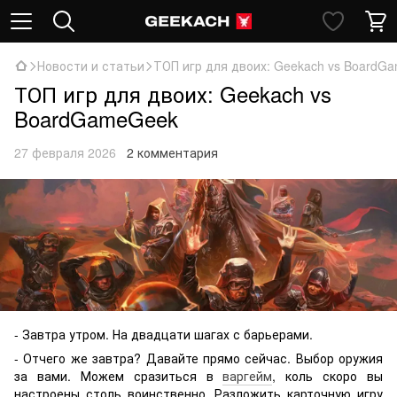
Новости и статьи
ТОП игр для двоих: Geekach vs BoardG
ТОП игр для двоих: Geekach vs
BoardGameGeek
27 февраля 2026
2 комментария
- Завтра утром. На двадцати шагах с барьерами.
- Отчего же завтра? Давайте прямо сейчас. Выбор оружия
за вами. Можем сразиться в
варгейм
, коль скоро вы
настроены столь воинственно. Разложить карточную игру