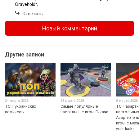
Gravehold".
Ответить
Новый комментарий
Другие записи
24 марта 2026
13 марта 2026
6 марта 2026
ТОП украинских
Самые популярные
ТОП азарт
комиксов
настольные игры Гикача
настольных
Азартные н
игры с мех
your luck»